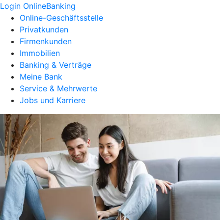
Login OnlineBanking
Online-Geschäftsstelle
Privatkunden
Firmenkunden
Immobilien
Banking & Verträge
Meine Bank
Service & Mehrwerte
Jobs und Karriere