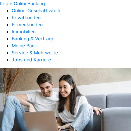
Login OnlineBanking
Online-Geschäftsstelle
Privatkunden
Firmenkunden
Immobilien
Banking & Verträge
Meine Bank
Service & Mehrwerte
Jobs und Karriere