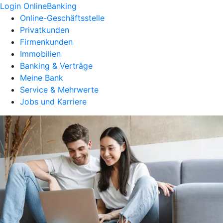
Login OnlineBanking
Online-Geschäftsstelle
Privatkunden
Firmenkunden
Immobilien
Banking & Verträge
Meine Bank
Service & Mehrwerte
Jobs und Karriere