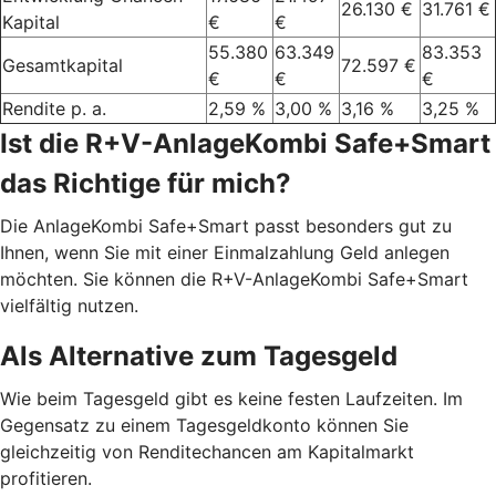
26.130 €
31.761 €
Kapital
€
€
55.380
63.349
83.353
Gesamtkapital
72.597 €
€
€
€
Rendite p. a.
2,59 %
3,00 %
3,16 %
3,25 %
Ist die R+V-AnlageKombi Safe+Smart
das Richtige für mich?
Die AnlageKombi Safe+Smart passt besonders gut zu
Ihnen, wenn Sie mit einer Einmalzahlung Geld anlegen
möchten. Sie können die R+V-AnlageKombi Safe+Smart
vielfältig nutzen.
Als Alternative zum Tagesgeld
Wie beim Tagesgeld gibt es keine festen Laufzeiten. Im
Gegensatz zu einem Tagesgeldkonto können Sie
gleichzeitig von Renditechancen am Kapitalmarkt
profitieren.