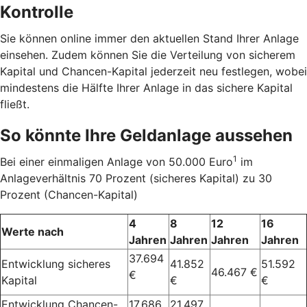
Kontrolle
Sie können online immer den aktuellen Stand Ihrer Anlage
einsehen. Zudem können Sie die Verteilung von sicherem
Kapital und Chancen-Kapital jederzeit neu festlegen, wobei
mindestens die Hälfte Ihrer Anlage in das sichere Kapital
fließt.
So könnte Ihre Geldanlage aussehen
1
Bei einer einmaligen Anlage von 50.000 Euro
im
Anlageverhältnis 70 Prozent (sicheres Kapital) zu 30
Prozent (Chancen-Kapital)
4
8
12
16
Werte nach
Jahren
Jahren
Jahren
Jahren
37.694
Entwicklung sicheres
41.852
51.592
46.467 €
€
Kapital
€
€
Entwicklung Chancen-
17.686
21.497