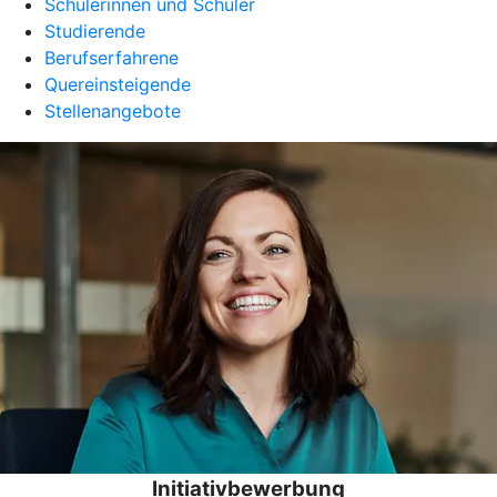
Schülerinnen und Schüler
Studierende
Berufserfahrene
Quereinsteigende
Stellenangebote
Initiativbewerbung